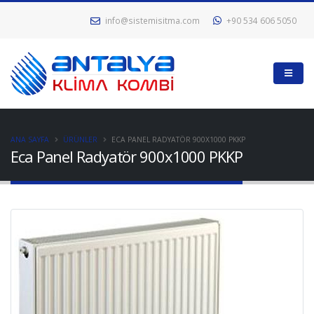
info@sistemisitma.com
+90 534 606 5050
ANA SAYFA
ÜRÜNLER
ECA PANEL RADYATÖR 900X1000 PKKP
Eca Panel Radyatör 900x1000 PKKP