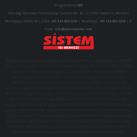
Programlama
MB
Altındağ Mahallesi Teomanpaşa Caddesi No: 42 / G 07050 Sistem Isı Merkezi
Muratpaşa /ANTALYA | GSM:
+90 534 606 5050
| WhatsApp:
+90 534 606 5050
| E-
Posta:
info@sistemisitma.com
antalya basınç pompası
,
antalya bina ısıtma sistemleri
,
antalya boyler sistemleri
,
antalya doğalgaz dönüşüm firmaları
,
antalya doğalgaz dönüşüm şirketleri
,
antalya
doğalgaz döşeme
,
antalya doğalgaz döşeme fiyatları
,
antalya güneş enerjisi
,
antalya güneş enerjisi sistemleri
,
antalya ısıtma soğutma firmaları
,
antalya
mekanik tesisat
,
antalya mekanik tesisat iş ilanları
,
antalya mekanik tesisat
taşeron
,
antalya merkezi ısıtma sistemleri
,
antalya mobil ısıtma sistemleri
,
antalya
sera ısıtma sistemleri
,
antalya sıhhi tesisat
,
antalya sıhhi tesisat firmaları
,
antalya
sıhhi tesisat şirketleri
,
antalya sirkülasyon pompası
,
antalya su kaçağı tespiti
,
antalya su tesisat tamircisi
,
antalya tesisat tamircisi
,
antalya tesisat ustası
,
antalya
yerden ısıtma sistemleri
,
antalya yerden ısıtma, antalya ısı pompası
,
antalya'da
doğalgaz dönüşüm firmaları
,
doğalgaz kolon tesisatı fiyatları antalya
,
ecocycle ısı
pompası fiyat
,
güneş enerjisi ile sera ısıtma sistemleri
,
hava üflemeli sera ısıtma
sistemleri
,
ısıtma sistemleri
,
sera ısıtma sistemleri fiyatları
,
sera iklimlendirme
sistemleri fiyatları
,
sera soğutma sistemleri fiyatları
,
yerden ısıtma fiyatları
,