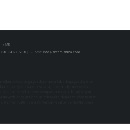
lama
MB
:
+90 534 606 5050
| E-Posta:
info@sistemisitma.com
ketleri
,
antalya doğalgaz döşeme
,
antalya doğalgaz döşeme
lanları
,
antalya mekanik tesisat taşeron
,
antalya merkezi ısıtma
ketleri
,
antalya sirkülasyon pompası
,
antalya su kaçağı tespiti
,
antalya'da doğalgaz dönüşüm firmaları
,
doğalgaz kolon tesisatı
sistemleri fiyatları
,
sera iklimlendirme sistemleri fiyatları
,
sera