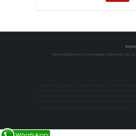
Antal
Altındağ Mahallesi Teomanpaşa Caddesi No: 42 / G
antalya basınç pompası
,
antalya bina ısıtma sistemleri
,
antaly
fiyatları
,
antalya güneş enerjisi
,
antalya güneş enerjisi sistemle
sistemleri
,
antalya mobil ısıtma sistemleri
,
antalya sera ısıtm
antalya su tesisat tamircisi
,
antalya tesisat tamircisi
,
antalya tesi
fiyatları antalya
,
ecocycle ısı pompası fiyat
,
güneş enerjisi ile s