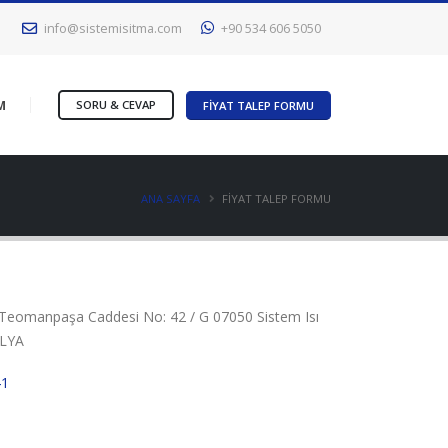
info@sistemisitma.com
+90 534 606 5050
M
SORU & CEVAP
FİYAT TALEP FORMU
ANA SAYFA
FİYAT TALEP FORMU
 Teomanpaşa Caddesi No: 42 / G 07050 Sistem Isı
ALYA
41