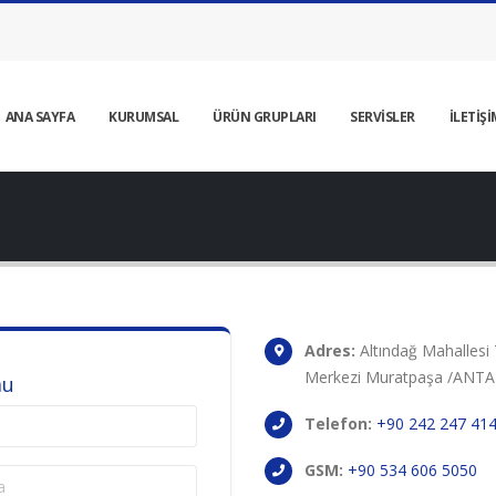
ANA SAYFA
KURUMSAL
ÜRÜN GRUPLARI
SERVİSLER
İLETİŞİ
Adres:
Altındağ Mahallesi
Merkezi Muratpaşa /ANT
mu
Telefon:
+90 242 247 41
GSM:
+90 534 606 5050