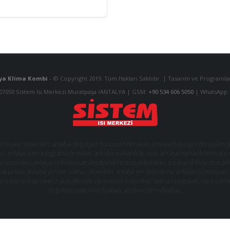
ya Klima Kombi
- © Copyright 2019. Tüm Hakları Saklıdır. | Tasarım ve Program
 07050 Sistem Isı Merkezi Muratpaşa /ANTALYA | GSM:
+90 534 606 5050
| WhatsApp
a boyler sistemleri
,
antalya doğalgaz dönüşüm firmaları
,
antalya doğalgaz dönüşüm şir
ri
,
antalya ısıtma soğutma firmaları
,
antalya mekanik tesisat
,
antalya mekanik tesisat iş i
a sistemleri
,
antalya sıhhi tesisat
,
antalya sıhhi tesisat firmaları
,
antalya sıhhi tesisat şir
sat ustası
,
antalya yerden ısıtma sistemleri
,
antalya yerden ısıtma, antalya ısı pompası
,
era ısıtma sistemleri
,
hava üflemeli sera ısıtma sistemleri
,
ısıtma sistemleri
,
sera ısıtma 
soğutma sistemleri fiyatları
,
yerden ısıtma fiyatları
,