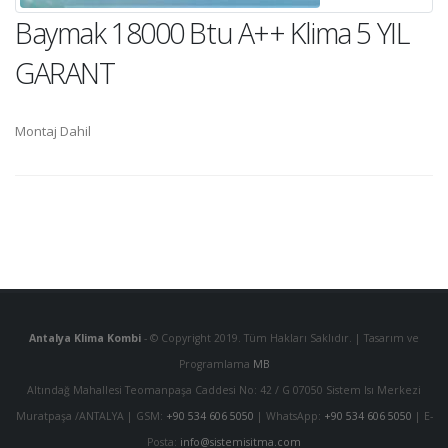
Baymak 18000 Btu A++ Klima 5 YIL
GARANT
Montaj Dahil
Antalya Klima Kombi
- © Copyright 2019. Tüm Hakları Saklıdır. | Tasarım ve
Programlama
MB
Altındağ Mahallesi Teomanpaşa Caddesi No: 42 / G 07050 Sistem Isı Merkezi
Muratpaşa /ANTALYA | GSM:
+90 534 606 5050
| WhatsApp:
+90 534 606 5050
| E-
Posta:
info@sistemisitma.com