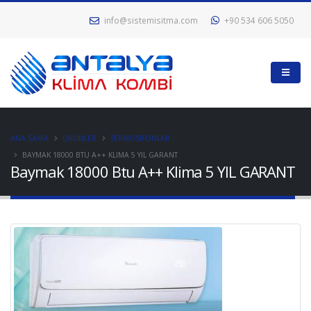
info@sistemisitma.com
+90 534 606 5050
ANA SAYFA
ÜRÜNLER
TERMOSIFONLAR
BAYMAK 18000 BTU A++ KLIMA 5 YIL GARANT
Baymak 18000 Btu A++ Klima 5 YIL GARANT