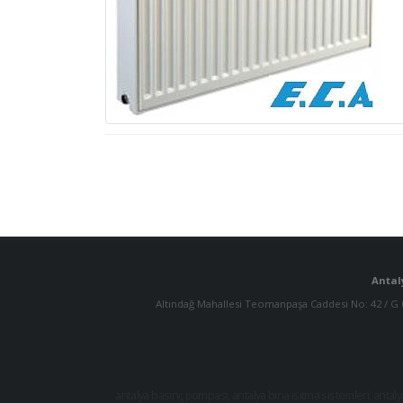
Antal
Altındağ Mahallesi Teomanpaşa Caddesi No: 42 / G
antalya basınç pompası
,
antalya bina ısıtma sistemleri
,
antaly