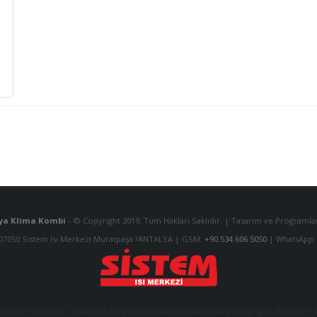
ya Klima Kombi
- © Copyright 2019. Tüm Hakları Saklıdır. | Tasarım ve Program
 07050 Sistem Isı Merkezi Muratpaşa /ANTALYA | GSM:
+90 534 606 5050
| WhatsApp
a boyler sistemleri
,
antalya doğalgaz dönüşüm firmaları
,
antalya doğalgaz dönüşüm şir