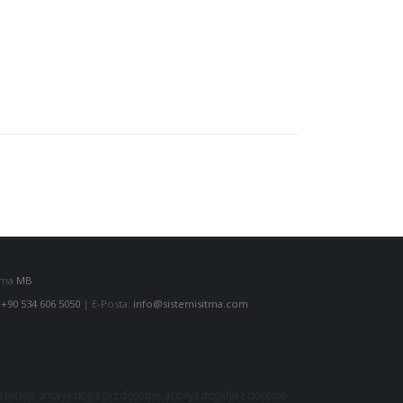
lama
MB
:
+90 534 606 5050
| E-Posta:
info@sistemisitma.com
ketleri
,
antalya doğalgaz döşeme
,
antalya doğalgaz döşeme