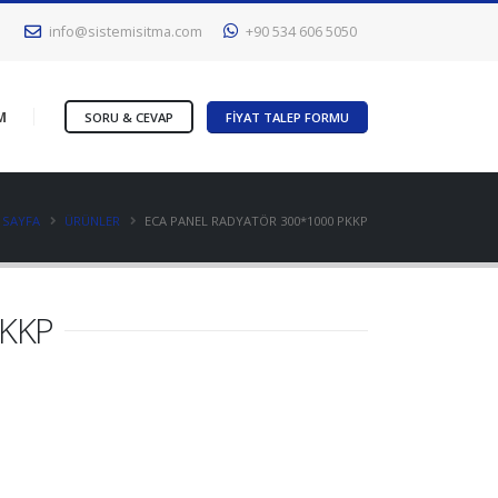
info@sistemisitma.com
+90 534 606 5050
M
SORU & CEVAP
FİYAT TALEP FORMU
 SAYFA
ÜRÜNLER
ECA PANEL RADYATÖR 300*1000 PKKP
PKKP